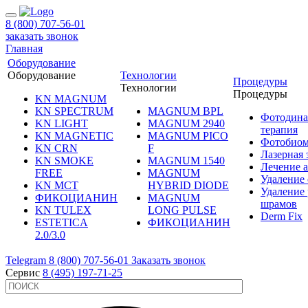
8 (800) 707-56-01
заказать звонок
Главная
Оборудование
Оборудование
Технологии
Процедуры
Технологии
Процедуры
KN MAGNUM
KN SPECTRUM
MAGNUM BPL
Фотодина
KN LIGHT
MAGNUM 2940
терапия
KN MAGNETIC
MAGNUM PICO
Фотобиом
KN CRN
F
Лазерная
KN SMOKE
MAGNUM 1540
Лечение 
FREE
MAGNUM
Удаление 
KN MCT
HYBRID DIODE
Удаление 
ФИКОЦИАНИН
MAGNUM
шрамов
KN TULEX
LONG PULSE
Derm Fix
ESTETICA
ФИКОЦИАНИН
2.0/3.0
Telegram
8 (800) 707-56-01
Заказать звонок
Сервис
8 (495) 197-71-25