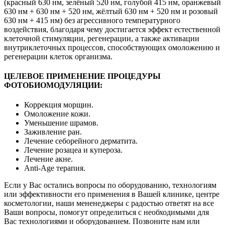
(красный 630 нм, зелёный 520 нм, голубой 415 нм, оранжевый
630 нм + 630 нм + 520 нм, жёлтый 630 нм + 520 нм и розовый
630 нм + 415 нм) без агрессивного температурного
воздействия, благодаря чему достигается эффект естественной
клеточной стимуляции, регенерации, а также активации
внутриклеточных процессов, способствующих омоложению и
регенерации клеток организма.
ЦЕЛЕВОЕ ПРИМЕНЕНИЕ ПРОЦЕДУРЫ
ФОТОБИОМОДУЛЯЦИИ:
Коррекция морщин.
Омоложение кожи.
Уменьшение шрамов.
Заживление ран.
Лечение себорейного дерматита.
Лечение розацеа и купероза.
Лечение акне.
Anti-Age терапия.
Если у Вас остались вопросы по оборудованию, технологиям
или эффективности его применения в Вашей клинике, центре
косметологии, наши мененеджеры с радостью ответят на все
Ваши вопросы, помогут определиться с необходимыми для
Вас технологиями и оборудованием. Позвоните нам или