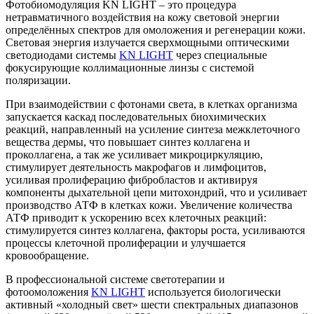
Фотобиомодуляция KN LIGHT – это процедура
нетравматичного воздействия на кожу световой энергии
определённых спектров для омоложения и регенерации кожи.
Световая энергия излучается сверхмощными оптическими
светодиодами системы
KN LIGHT
через специальные
фокусирующие коллимационные линзы с системой
поляризации.
При взаимодействии с фотонами света, в клетках организма
запускается каскад последовательных биохимических
реакций, направленный на усиление синтеза межклеточного
вещества дермы, что повышает синтез коллагена и
проколлагена, а так же усиливает микроциркуляцию,
стимулирует деятельность макрофагов и лимфоцитов,
усиливая пролиферацию фибробластов и активируя
компоненты дыхательной цепи митохондрий, что и усиливает
производство АТФ в клетках кожи. Увеличение количества
АТФ приводит к ускорению всех клеточных реакций:
стимулируется синтез коллагена, факторы роста, усиливаются
процессы клеточной пролиферации и улучшается
кровообращение.
В профессиональной системе светотерапии и
фотоомоложения
KN LIGHT
используется биологически
активный «холодный свет» шести спектральных диапазонов